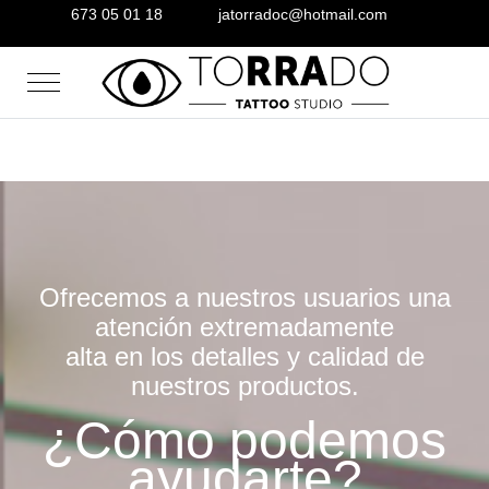
673 05 01 18
jatorradoc@hotmail.com
Mobile Menu Toggle
Ofrecemos a nuestros usuarios una
atención extremadamente
alta en los detalles y calidad de
nuestros productos.
¿Cómo podemos
ayudarte?